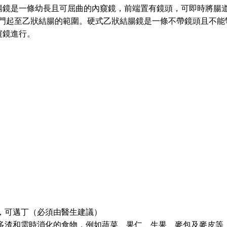
腸鏡是一條幼長且可屈曲的內窺鏡，前端置有鏡頭，可即時將腸
肛門起至乙狀結腸的範圍。硬式乙狀結腸鏡是一條不帶鏡頭且不能
窺鏡進行。
，可邁丁（必須由醫生建議）
多渣和需時消化的食物，例如蔬菜、果仁、生果、麥包及麥皮等