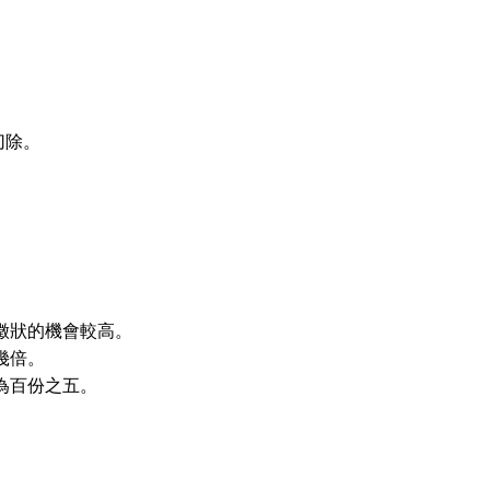
切除。
徵狀的機會較高。
幾倍。
為百份之五。