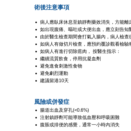
術後注意事項
病人應臥床休息至鎮靜劑藥效消失，方能離
如出現腹痛、嘔吐或大便出血，應立刻告知
由於醫生檢查期間會打氣入腸內，病人檢查
如病人有做切片檢查，應預約覆診觀看檢驗
如病人有進行切除瘜肉， 按醫生指示：
繼續流質飲食，停用抗凝血劑
避免進食刺激性食物
避免劇烈運動
建議留港10天
風險或併發症
腸道出血及穿孔(<0.6%)
注射鎮靜劑可能導致低血壓和呼吸困難
腹脹或排便的感覺，通常一小時內消失