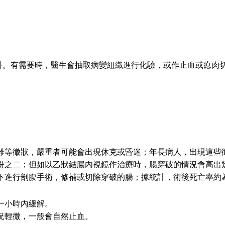
料。有需要時，醫生會抽取病變組織進行化驗，或作止血或瘜肉
難等徵狀，嚴重者可能會出現休克或昏迷；年長病人，出現這些
份之二；但如以乙狀結腸內視鏡作
治療
時，腸穿破的情況會高出
下進行剖腹手術，修補或切除穿破的腸；據統計，術後死亡率約
一小時內緩解。
況輕微，一般會自然止血。