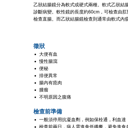
乙狀結腸鏡分為軟式或硬式兩種。軟式乙狀結
診斷病變。軟性鏡的長度約60cm，可檢查由
檢查直腸。而乙狀結腸鏡檢查則通常由軟式內
徵狀
大便有血
慢性腸瀉
便秘
排便異常
腸內有瘜肉
腫瘤
不明原因之腹痛
檢查前準備
一般須停用抗凝血劑，例如保栓通，利血達
檢查前兩日，病人需進食低纖餐，避免進食