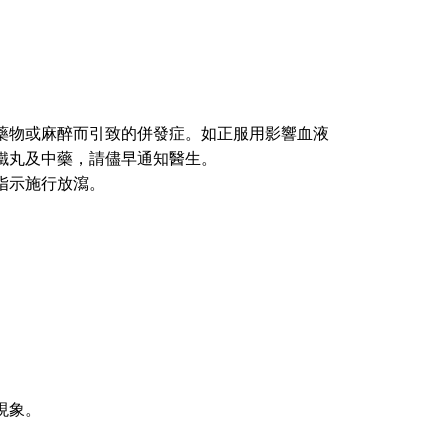
藥物或麻醉而引致的併發症。如正服用影響血液
xa）、鐵丸及中藥，請儘早通知醫生。
指示施行放瀉。
現象。