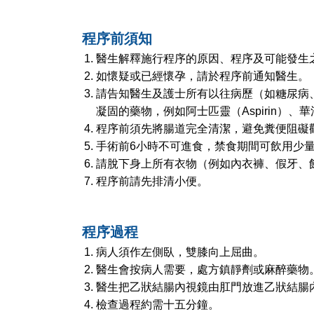
程序前須知
醫生解釋施行程序的原因、程序及可能發生
如懷疑或已經懷孕，請於程序前通知醫生。
請告知醫生及護士所有以往病歷（如糖尿病
凝固的藥物，例如阿士匹靈（Aspirin）、華法
程序前須先將腸道完全清潔，避免糞便阻礙
手術前6小時不可進食，禁食期間可飲用少量
請脫下身上所有衣物（例如內衣褲、假牙、
程序前請先排清小便。
程序過程
病人須作左側臥，雙膝向上屈曲。
醫生會按病人需要，處方鎮靜劑或麻醉藥物
醫生把乙狀結腸內視鏡由肛門放進乙狀結腸
檢查過程約需十五分鐘。