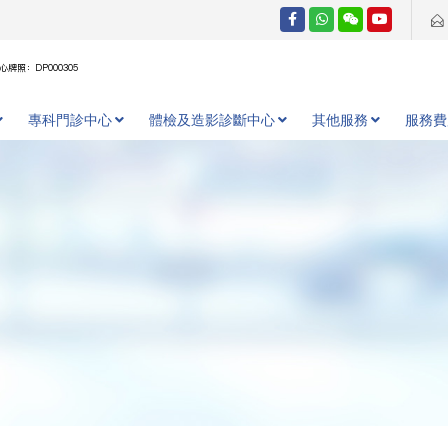
牌照：DP000305
專科門診中心
體檢及造影診斷中心
其他服務
服務費