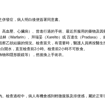
之併發症，病人明白後便簽署同意書。
、高血壓、心臟病）、曾進行過的手術、最近所服用的藥物及因
林（Warfarin）、拜瑞妥（Xarelto）或 百達生（Prada
觀察乙狀結腸的情況。檢查當天，有需要時，醫護人員將按醫生
白開水，直至檢查前2小時。檢查前2小時不可飲食。
飾物和隱形眼鏡等），然後換上手術衣。
。
內。檢查過程中，病人有機會感到輕微腹脹及排便感，屬於正常