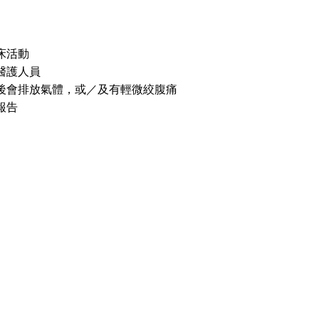
床活動
醫護人員
後會排放氣體，或／及有輕微絞腹痛
報告