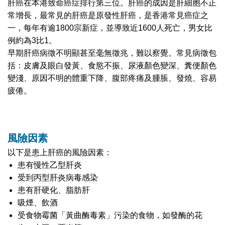
肝癌在本港致命癌症排行第三位。肝癌的成因是肝細胞不正
常增長，最常見的肝癌是原發性肝癌，是香港常見癌症之
一，每年有逾1800宗新症，並導致近1600人死亡，男女比
例約為3比1。
早期肝癌病徵不明顯甚至毫無徵兆，難以察覺。常見病徵包
括：皮膚及眼白發黃、食慾不振、尿液顏色變深、糞便顏色
變淺、原因不明的體重下降、腹部疼痛及腫脹、發燒、容易
疲倦。
風險因素
以下是患上肝癌的風險因素：
患有慢性乙型肝炎
受到丙型肝炎病毒感染
患有肝硬化、脂肪肝
吸煙、飲酒
受食物霉菌「黃曲酶毒素」污染的食物，如發酶的花