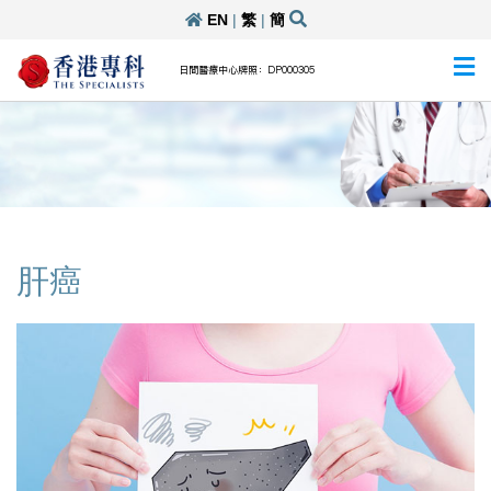
EN
|
繁
|
簡
日間醫療中心牌照：DP000305
肝癌