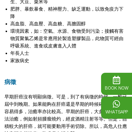
生、大豆、粟米等
肥胖、暴飲暴食、精神壓力、缺乏運動，以致免疫力下
降
高血脂、高血壓、高血糖、高膽固醇
環境因素，如：空氣、水源、食物受到污染；接觸有害
物質聚氯乙烯是常應用於製造塑膠製品，此物質可經由
呼吸系統、進食或皮膚進入人體
年長人士
家族病史
病徵
BOOK NOW
早期肝癌沒有明顯病徵。可是，到了有病徵的時候，一般已
屆中到晚期。如果能夠在肝癌還是早期的時候確診，治療會
WHATSAPP
容易得多，治癒率亦比較高。早期的肝癌，大多可用微創方
法治癒，例如射頻腫瘤燒灼，經皮酒精注射等等。但是，體
積較大的肝癌，就可能要動用手術切除。所以，高危人仕應