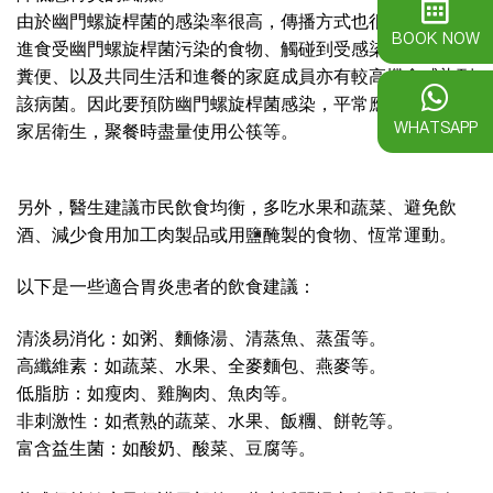
由於幽門螺旋桿菌的感染率很高，傳播方式也很廣泛。例如
BOOK NOW
進食受幽門螺旋桿菌污染的食物、觸碰到受感染者的體液或
糞便、以及共同生活和進餐的家庭成員亦有較高機會感染到
該病菌。因此要預防幽門螺旋桿菌感染，平常應注意個人及
WHATSAPP
家居衛生，聚餐時盡量使用公筷等。
另外，醫生建議市民飲食均衡，多吃水果和蔬菜、避免飲
酒、減少食用加工肉製品或用鹽醃製的食物、恆常運動。
以下是一些適合胃炎患者的飲食建議：
清淡易消化：如粥、麵條湯、清蒸魚、蒸蛋等。
高纖維素：如蔬菜、水果、全麥麵包、燕麥等。
低脂肪：如瘦肉、雞胸肉、魚肉等。
非刺激性：如煮熟的蔬菜、水果、飯糰、餅乾等。
富含益生菌：如酸奶、酸菜、豆腐等。