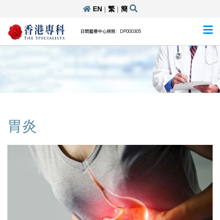
EN
|
繁
|
簡
日間醫療中心牌照：DP000305
胃炎