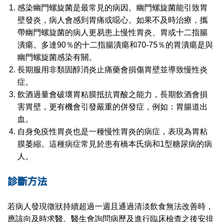
感染幽門螺旋菌是最常見的病因。幽門螺旋菌能引致胃
壁發炎，病人會感到胃痛或噁心。如果不及時治療，攜
帶幽門螺旋菌的病人更易患上慢性胃炎、胃或十二指腸
潰瘍。多達90％的十二指腸潰瘍和70-75％的胃潰瘍是與
幽門螺旋菌感染有關。
長期服用非類固醇消炎止痛藥會損傷胃壁並導致慢性炎
症。
飲酒過量會破壞胃粘膜抵抗胃酸之能力，長期飲酒會損
害胃壁，更有機會引發嚴重的併發症，例如：胃腸道出
血。
自身免疫性胃炎也是一種慢性胃炎的病症，表現為胃粘
膜萎縮。這種病症常見於患有橋本氏病和1型糖尿病的病
人。
診斷方法
若病人發現徵狀持續超過一週且通過清淡飲食無法改善時，
應該向及時求醫。醫生會詢問病歷及進行臨床檢查之後安排