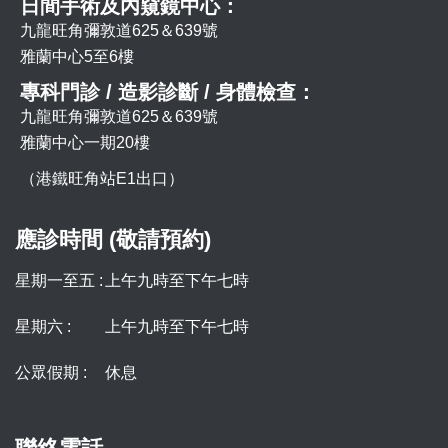
日間手術及內窺鏡中心：
九龍旺角彌敦道625＆639號
雅蘭中心5至6樓
專科門診 / 造影診斷 / 身體檢查：
九龍旺角彌敦道625＆639號
雅蘭中心一期20樓
（港鐵旺角站E1出口）
應診時間 (敬請預約)
星期一至五 :
上午九時至下午七時
星期六 :
上午九時至下午七時
公眾假期 :
休息