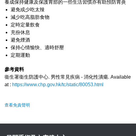
養成保持健康及保護胃部的一些生活習慣亦有助預防胃炎
避免或少吃太辣
減少吃高脂肪食物
定時定量飲食
充份休息
避免煙酒
保持心情愉快、適時舒壓
定期運動
參考資料
衞生署衞生防護中心. 男性常見疾病 - 消化性潰瘍.
Available
at :
https://www.chp.gov.hk/tc/static/80053.html
查看免責聲明