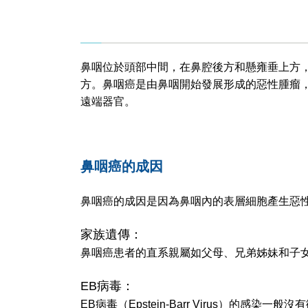
鼻咽位於頭部中間，在鼻腔後方和懸雍垂上方
方。鼻咽癌是由鼻咽開始發展形成的惡性腫瘤
遠端器官。
鼻咽癌的成因
鼻咽癌的成因是因為鼻咽內的表層細胞產生惡
家族遺傳：
鼻咽癌患者的直系親屬如父母、兄弟姊妹和子
EB病毒：
EB病毒（Epstein-Barr Virus）