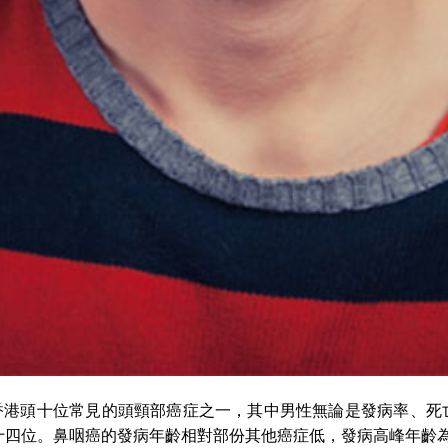
香港頭十位常見的頭頸部癌症之一，其中男性無論是發病率、死亡
四位。鼻咽癌的發病年齡相對部份其他癌症低，發病高峰年齡為5