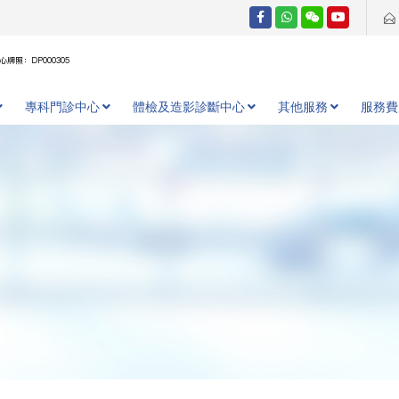
牌照：DP000305
專科門診中心
體檢及造影診斷中心
其他服務
服務費