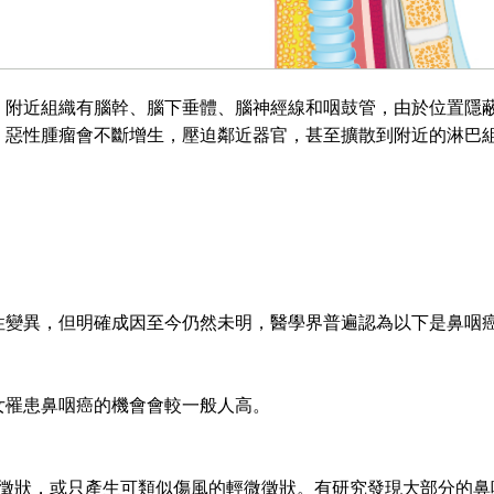
，附近組織有腦幹、腦下垂體、腦神經線和咽鼓管，由於位置隱
，惡性腫瘤會不斷增生，壓迫鄰近器官，甚至擴散到附近的淋巴
性變異，但明確成因至今仍然未明，醫學界普遍認為以下是鼻咽
女罹患鼻咽癌的機會會較一般人高。
的感染一般沒有徵狀，或只產生可類似傷風的輕微徵狀。有研究發現大部