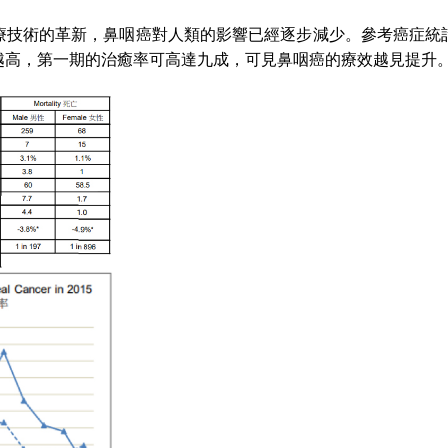
療技術的革新，鼻咽癌對人類的影響已經逐步減少。參考癌症統
越高，第一期的治癒率可高達九成，可見鼻咽癌的療效越見提升