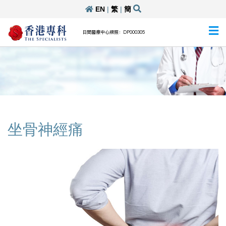
EN
|
繁
|
簡
日間醫療中心牌照：DP000305
坐骨神經痛