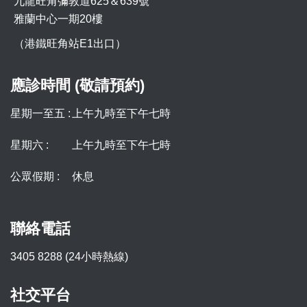
九龍旺角彌敦道625＆639號
雅蘭中心一期20樓
（港鐵旺角站E1出口）
應診時間 (敬請預約)
星期一至五 :
上午九時至下午七時
星期六 :
上午九時至下午七時
公眾假期 :
休息
聯絡電話
3405 8288 (24小時熱線)
社交平台