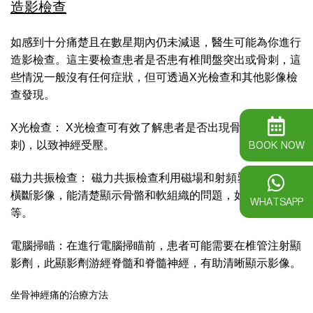
造影檢查
如感到十分痛楚且在數星期內仍未減退，醫生可能為你進行
造影檢查。這主要檢查患者是否患有椎間盤突出或骨刺，這
些情況一般沒有任何症狀，但可透過X光檢查和其他影像檢
查發現。
X光檢查： X光檢查可有效了解患者是否出現骨骼增生 (骨
BOOK NOW
刺)，以致神經受壓。
磁力共振檢查： 磁力共振檢查利用磁場和射頻塑造背部的
橫斷影像，能清楚顯示骨骼和軟組織的問題，如椎間盤突出
WHATSAPP
等。
電腦掃瞄：在進行電腦掃瞄前，患者可能需要在椎管注射顯
影劑，此顯影劑游經脊髓和脊髓神經，有助清晰顯示影像。
坐骨神經痛的治療方法