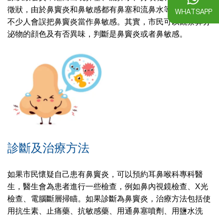
徵狀，由於鼻竇炎和鼻敏感都有鼻塞和流鼻水等症狀，所以
WHATSAPP
不少人會誤把鼻竇炎當作鼻敏感。其實，市民可以觀察鼻分
泌物的顔色及有否異味，判斷是鼻竇炎或者鼻敏感。
診斷及治療方法
如果市民懷疑自己患有鼻竇炎，可以預約耳鼻喉科專科醫
生，醫生會為患者進行一些檢查，例如鼻內視鏡檢查、X光
檢查、電腦斷層掃瞄。如果診斷為鼻竇炎，治療方法包括使
用抗生素、止痛藥、抗敏感藥、用通鼻塞噴劑、用鹽水洗