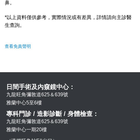
鼻。
*以上資料僅供參考，實際情況或有差異，詳情請向主診醫
生查詢。
查看免責聲明
日間手術及內窺鏡中心：
九龍旺角彌敦道625＆639號
雅蘭中心5至6樓
專科門診 / 造影診斷 / 身體檢查：
九龍旺角彌敦道625＆639號
雅蘭中心一期20樓