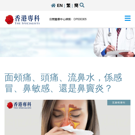
EN
|
繁
|
簡
日間醫療中心牌照：DP000305
面頰痛、頭痛、流鼻水，係感
冒、鼻敏感、還是鼻竇炎？