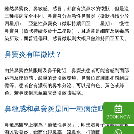
雖然鼻竇炎、鼻敏感、感冒，都會有流鼻水的徵狀，但是這
三種疾病完全不同。鼻竇炎分為急性鼻竇炎（徵狀持續少於
四星期），亞急性鼻竇炎（徵狀持續四至十二星期），慢性
鼻竇炎（徵狀持續多於十二星期），且通常是細菌及病毒感
染所致，而普通傷風、感冒徵狀則大概只會維持四至五天。
鼻竇炎有咩徵狀？
由於鼻竇位於眼睛及鼻子附近，鼻竇炎患者可能會感到面部
跳痛及壓迫感，嚴重的會引致發燒、鼻竇位置腫脹和感到疲
倦等。患者會有濃稠的鼻水分泌，可以是白色、黃色或綠
色。若鼻涕倒流至氣管會引致咳黏痰。
鼻敏感和鼻竇炎是同一種病症嗎？
BOOK NOW
鼻敏感醫學上稱為「過敏性鼻炎」，即患者鼻子接觸到致敏
源以致發炎，繼而出現鼻塞、流鼻水、打噴嚏、鼻水倒流等