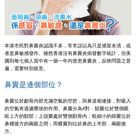
本港市民對鼻竇炎認識不多，常常誤以為只是感冒未清，或
者是鼻敏感發作。雖然香港沒有鼻竇炎病發數字統計，但美
國則每七個人當中有一個一年內曾患鼻竇炎，反映問題之普
遍，需要特別留意。
鼻竇是邊個部位？
鼻竇位於顱骨內部充滿空氣的空腔，與鼻道相連接，對吸入
的空氣有過濾塵埃的作用。鼻竇分為4對﹕額竇位於雙側眼
眶上方的額部；上頜竇處於雙側顴骨內；較細小的篩竇位於
鼻樑後方的兩眼之間；而蝶竇則位於鼻的上半部﹑兩眼後
方。