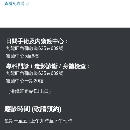
查看免責聲明
日間手術及內窺鏡中心：
九龍旺角彌敦道625＆639號
雅蘭中心5至6樓
專科門診 / 造影診斷 / 身體檢查：
九龍旺角彌敦道625＆639號
雅蘭中心一期20樓
（港鐵旺角站E1出口）
應診時間 (敬請預約)
星期一至五 :
上午九時至下午七時