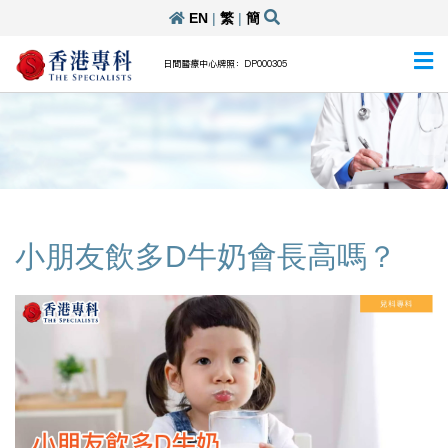
EN
|
繁
|
簡
日間醫療中心牌照：DP000305
小朋友飲多D牛奶會長高嗎？