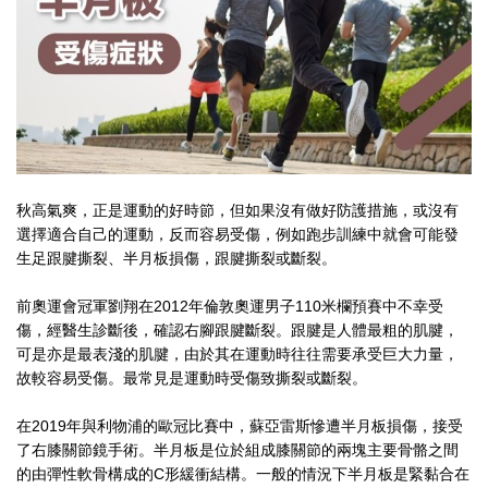
秋高氣爽，正是運動的好時節，但如果沒有做好防護措施，或沒有
選擇適合自己的運動，反而容易受傷，例如跑步訓練中就會可能發
生足跟腱撕裂、半月板損傷，跟腱撕裂或斷裂。
前奧運會冠軍劉翔在2012年倫敦奧運男子110米欄預賽中不幸受
傷，經醫生診斷後，確認右腳跟腱斷裂。跟腱是人體最粗的肌腱，
可是亦是最表淺的肌腱，由於其在運動時往往需要承受巨大力量，
故較容易受傷。最常見是運動時受傷致撕裂或斷裂。
在2019年與利物浦的歐冠比賽中，蘇亞雷斯慘遭半月板損傷，接受
了右膝關節鏡手術。半月板是位於組成膝關節的兩塊主要骨骼之間
的由彈性軟骨構成的C形緩衝結構。一般的情況下半月板是緊黏合在