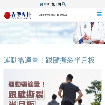
EN
|
繁
|
簡
日間醫療中心牌照：DP000305
運動需適量！跟腱撕裂半月板