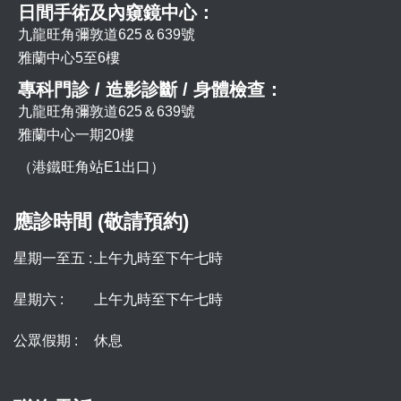
日間手術及內窺鏡中心：
九龍旺角彌敦道625＆639號
雅蘭中心5至6樓
專科門診 / 造影診斷 / 身體檢查：
九龍旺角彌敦道625＆639號
雅蘭中心一期20樓
（港鐵旺角站E1出口）
應診時間 (敬請預約)
星期一至五 :
上午九時至下午七時
星期六 :
上午九時至下午七時
公眾假期 :
休息