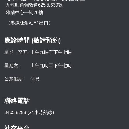
九龍旺角彌敦道625＆639號
雅蘭中心一期20樓
（港鐵旺角站E1出口）
應診時間 (敬請預約)
星期一至五 :
上午九時至下午七時
星期六 :
上午九時至下午七時
公眾假期 :
休息
聯絡電話
3405 8288 (24小時熱線)
社交平台