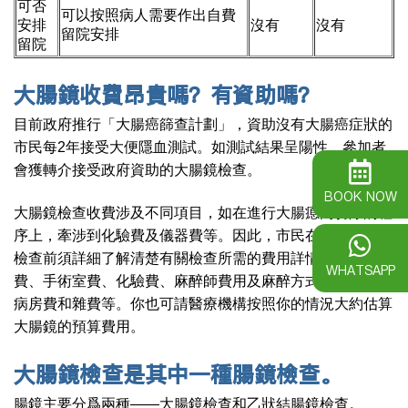
可否
可以按照病人需要作出自費
安排
沒有
沒有
留院安排
留院
大腸鏡收費昂貴嗎？有資助嗎？
目前政府推行「大腸癌篩查計劃」，資助沒有大腸癌症狀的
市民每2年接受大便隱血測試。如測試結果呈陽性，參加者
會獲轉介接受政府資助的大腸鏡檢查。
BOOK NOW
大腸鏡檢查收費涉及不同項目，如在進行大腸瘜肉切除的程
序上，牽涉到化驗費及儀器費等。因此，市民在進行大腸鏡
檢查前須詳細了解清楚有關檢查所需的費用詳情，包括醫生
WHATSAPP
費、手術室費、化驗費、麻醉師費用及麻醉方式、儀器費、
病房費和雜費等。你也可請醫療機構按照你的情況大約估算
大腸鏡的預算費用。
大腸鏡檢查是其中一種腸鏡檢查。
腸鏡主要分爲兩種——大腸鏡檢查和乙狀結腸鏡檢查。