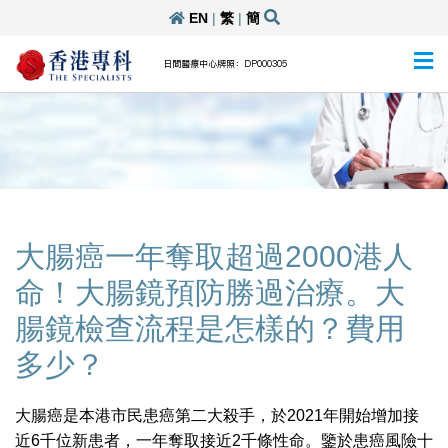
EN
|
繁
|
簡
日間醫療中心牌照：DP000305
大腸癌一年奪取超過2000港人
命！大腸鏡預防勝過治療。大
腸鏡檢查流程是怎樣的？費用
多少？
大腸癌是本港市民患癌第二大殺手，於2021年開始增加接
近6千位新患者，一年奪取接近2千條性命。鑒於患癌風險十