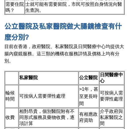
需要住院
士就可能有需要留院，市民可按照自身情況向醫
嗎？
生查詢。
公立醫院及私家醫院做大腸鏡檢查有什
麽分別？
目前在香港，政府醫院、私家醫院及日間醫療中心均提供大
腸內窺鏡服務。這三類的機構在服務詳情及價格上均有分
別。
日間醫療中
私家醫院
公立醫院
心
>1年，甚
輪候
可按病人需
可按病人需要彈性處理
至更長時
時間
要彈性處理
間
相對昂貴，個別醫院附有不
介乎政府與
有相應政
收費
同形式服務及藥物收費，逐
私家醫院之
府資助
項計算
間