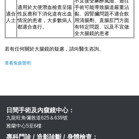
不宜接受麻醉風險、過往
適用於大便潛血檢查呈陽
手術可能導致腸道嚴重沾
適合
性反應和下消化道有出血
黏、因腎臟問題不適合飲
人士
情況的患者，大多數病人
用清腸劑、直腸肛門方面
都適合進行。
有特定問題、以及不宜做
全大腸鏡的患者
若有任何關於大腸鏡的疑慮，請向醫生咨詢。
查看免責聲明
日間手術及內窺鏡中心：
九龍旺角彌敦道625＆639號
雅蘭中心5至6樓
專科門診 / 造影診斷 / 身體檢查：