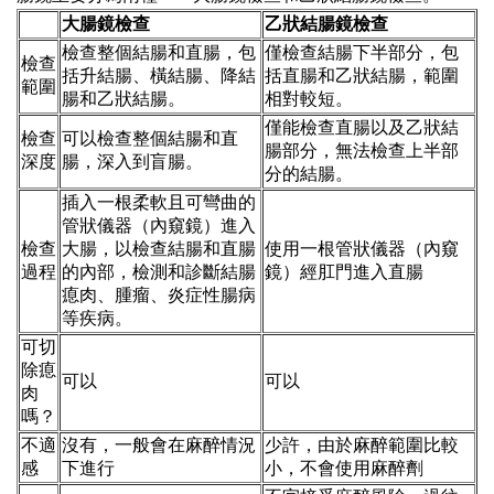
大腸鏡檢查
乙狀結腸鏡檢查
檢查整個結腸和直腸，包
僅檢查結腸下半部分，包
檢查
括升結腸、橫結腸、降結
括直腸和乙狀結腸，範圍
範圍
腸和乙狀結腸。
相對較短。
僅能檢查直腸以及乙狀結
檢查
可以檢查整個結腸和直
腸部分，無法檢查上半部
深度
腸，深入到盲腸。
分的結腸。
插入一根柔軟且可彎曲的
管狀儀器（內窺鏡）進入
檢查
大腸，以檢查結腸和直腸
使用一根管狀儀器（內窺
過程
的內部，檢測和診斷結腸
鏡）經肛門進入直腸
瘜肉、腫瘤、炎症性腸病
等疾病。
可切
除瘜
可以
可以
肉
嗎？
不適
沒有，一般會在麻醉情況
少許，由於麻醉範圍比較
感
下進行
小，不會使用麻醉劑