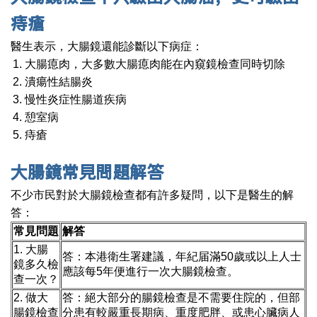
痔瘡
醫生表示，大腸鏡還能診斷以下病症：
大腸瘜肉，大多數大腸瘜肉能在內窺鏡檢查同時切除
潰瘍性結腸炎
慢性炎症性腸道疾病
憩室病
痔瘡
大腸鏡常見問題
解答
不少市民對於大腸鏡檢查都有許多疑問，以下是醫生的解
答：
常見問題
解答
1. 大腸
答：本港衛生署建議，年紀届滿50歲或以上人士
鏡多久檢
應該每5年便進行一次大腸鏡檢查。
查一次？
2. 做大
答：絕大部分的腸鏡檢查是不需要住院的，但部
腸鏡檢查
分患有較嚴重長期病、重度肥胖、或患心臟病人