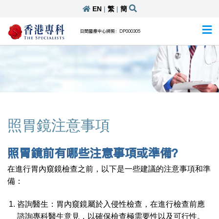
EN
|
繁
|
簡
日間醫療中心牌照：DP000305
照胃鏡注意事項
照胃鏡前有哪些注意事項或準備？
在進行胃內窺鏡檢查之前，以下是一些建議的注意事項和準
備：
咨詢醫生：胃內窺鏡屬於入侵性檢查，在進行檢查前應
諮詢專科醫生意見，以確保檢查極需要性以及可行性。