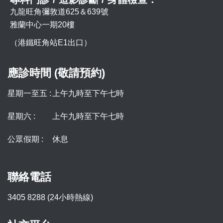
九龍旺角彌敦道625＆639號
雅蘭中心一期20樓
（港鐵旺角站E1出口）
應診時間 (敬請預約)
星期一至五 :
上午九時至下午七時
星期六 :
上午九時至下午七時
公眾假期 :
休息
聯絡電話
3405 8288 (24小時熱線)