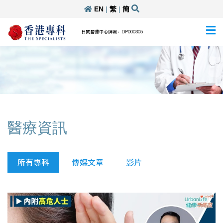
EN
|
繁
|
簡
日間醫療中心牌照：DP000305
醫療資訊
所有專科
傳媒文章
影片