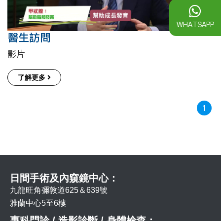
WHATSAPP
醫生訪問
影片
了解更多
1
日間手術及內窺鏡中心：
九龍旺角彌敦道625＆639號
雅蘭中心5至6樓
專科門診 / 造影診斷 / 身體檢查：