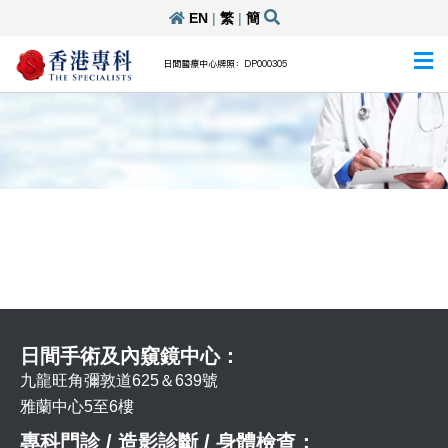
EN
|
繁
|
簡
日間醫療中心牌照：DP000305
日間手術及內窺鏡中心：
九龍旺角彌敦道625＆639號
雅蘭中心5至6樓
專科門診 / 造影診斷 / 身體檢查：