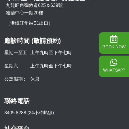
九龍旺角彌敦道625＆639號
雅蘭中心一期20樓
（港鐵旺角站E1出口）
應診時間 (敬請預約)
BOOK NOW
星期一至五 :
上午九時至下午七時
星期六 :
上午九時至下午七時
WHATSAPP
公眾假期 :
休息
聯絡電話
3405 8288 (24小時熱線)
社交平台