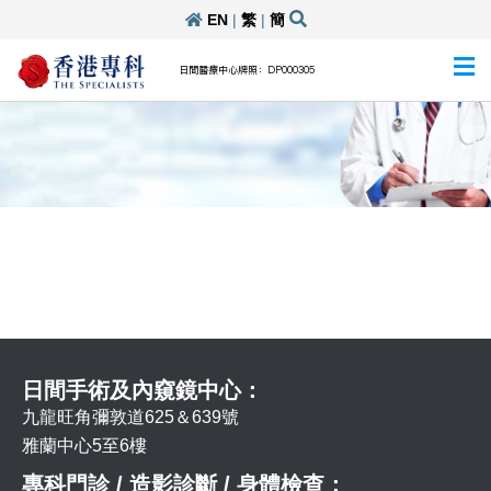
EN
|
繁
|
簡
日間醫療中心牌照：DP000305
日間手術及內窺鏡中心：
九龍旺角彌敦道625＆639號
雅蘭中心5至6樓
專科門診 / 造影診斷 / 身體檢查：