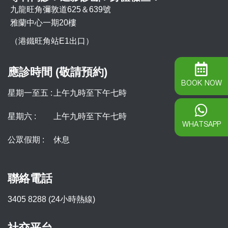
九龍旺角彌敦道625＆639號
雅蘭中心一期20樓
（港鐵旺角站E1出口）
應診時間 (敬請預約)
BOOK NOW
星期一至五 :
上午九時至下午七時
星期六 :
上午九時至下午七時
WHATSAPP
公眾假期 :
休息
聯絡電話
3405 8288 (24小時熱線)
社交平台