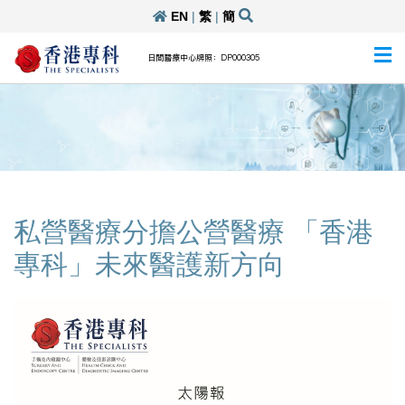
EN
|
繁
|
簡
日間醫療中心牌照：DP000305
私營醫療分擔公營醫療 「香港
專科」未來醫護新方向