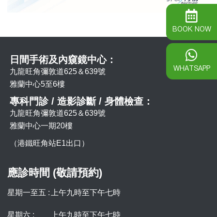
BOOK NOW
日間手術及內窺鏡中心：
WHATSAPP
九龍旺角彌敦道625＆639號
雅蘭中心5至6樓
專科門診 / 造影診斷 / 身體檢查：
九龍旺角彌敦道625＆639號
雅蘭中心一期20樓
（港鐵旺角站E1出口）
應診時間 (敬請預約)
星期一至五 :
上午九時至下午七時
星期六 :
上午九時至下午七時