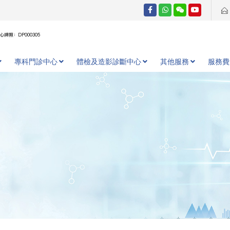
牌照：DP000305
專科門診中心
體檢及造影診斷中心
其他服務
服務費