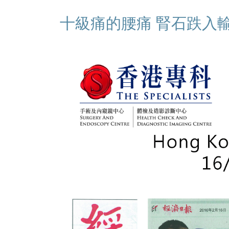
十級痛的腰痛 腎石跌入