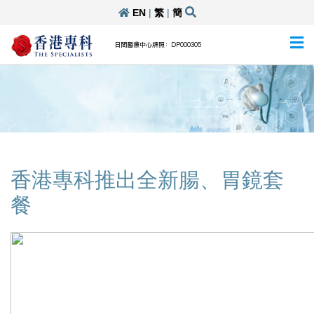
EN
|
繁
|
簡
日間醫療中心牌照：DP000305
香港專科推出全新腸、胃鏡套
餐