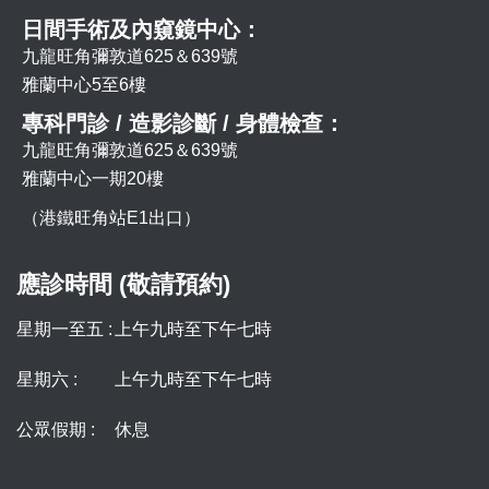
日間手術及內窺鏡中心：
九龍旺角彌敦道625＆639號
雅蘭中心5至6樓
專科門診 / 造影診斷 / 身體檢查：
九龍旺角彌敦道625＆639號
雅蘭中心一期20樓
（港鐵旺角站E1出口）
應診時間 (敬請預約)
星期一至五 :
上午九時至下午七時
星期六 :
上午九時至下午七時
公眾假期 :
休息