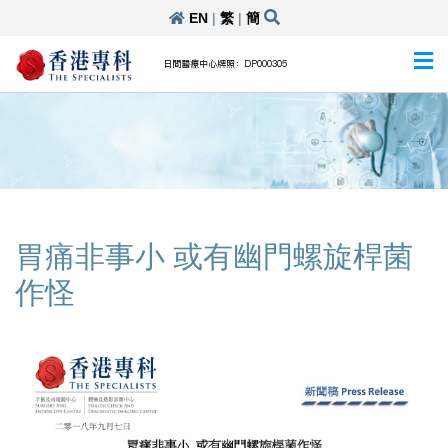
EN
|
繁
|
簡
日間醫療中心牌照：DP000305
胃痛非事小 或有幽門螺旋桿菌
作怪