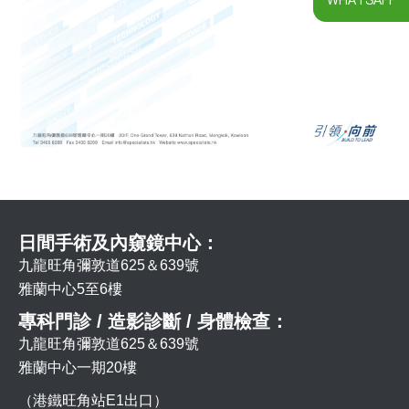
WHATSAPP
日間手術及內窺鏡中心：
九龍旺角彌敦道625＆639號
雅蘭中心5至6樓
專科門診 / 造影診斷 / 身體檢查：
九龍旺角彌敦道625＆639號
雅蘭中心一期20樓
（港鐵旺角站E1出口）