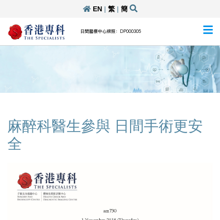
EN
|
繁
|
簡
日間醫療中心牌照：DP000305
麻醉科醫生參與 日間手術更安
全