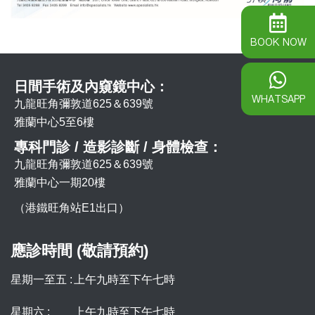
BOOK NOW
日間手術及內窺鏡中心：
WHATSAPP
九龍旺角彌敦道625＆639號
雅蘭中心5至6樓
專科門診 / 造影診斷 / 身體檢查：
九龍旺角彌敦道625＆639號
雅蘭中心一期20樓
（港鐵旺角站E1出口）
應診時間 (敬請預約)
星期一至五 :
上午九時至下午七時
星期六 :
上午九時至下午七時