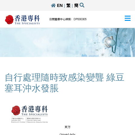
EN
|
繁
|
簡
日間醫療中心牌照：DP000305
自行處理隨時致感染變聾 綠豆
塞耳沖水發脹