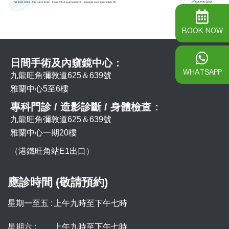
BOOK NOW
日間手術及內窺鏡中心：
WHATSAPP
九龍旺角彌敦道625＆639號
雅蘭中心5至6樓
專科門診 / 造影診斷 / 身體檢查：
九龍旺角彌敦道625＆639號
雅蘭中心一期20樓
（港鐵旺角站E1出口）
應診時間 (敬請預約)
星期一至五 :
上午九時至下午七時
星期六 :
上午九時至下午七時