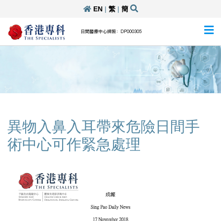
EN
|
繁
|
簡
日間醫療中心牌照：DP000305
異物入鼻入耳帶來危險日間手
術中心可作緊急處理