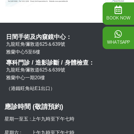
BOOK NOW
日間手術及內窺鏡中心：
WHATSAPP
九龍旺角彌敦道625＆639號
雅蘭中心5至6樓
專科門診 / 造影診斷 / 身體檢查：
九龍旺角彌敦道625＆639號
雅蘭中心一期20樓
（港鐵旺角站E1出口）
應診時間 (敬請預約)
星期一至五 :
上午九時至下午七時
星期六 :
上午九時至下午七時