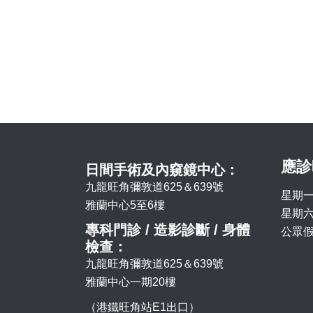
應診
日間手術及內窺鏡中心：
九龍旺角彌敦道625＆639號
星期一
雅蘭中心5至6樓
星期六 
專科門診 / 造影診斷 / 身體
公眾假
檢查：
九龍旺角彌敦道625＆639號
雅蘭中心一期20樓
（港鐵旺角站E1出口）