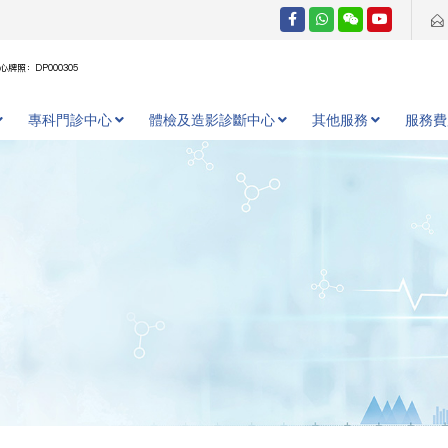
牌照：DP000305
專科門診中心
體檢及造影診斷中心
其他服務
服務費