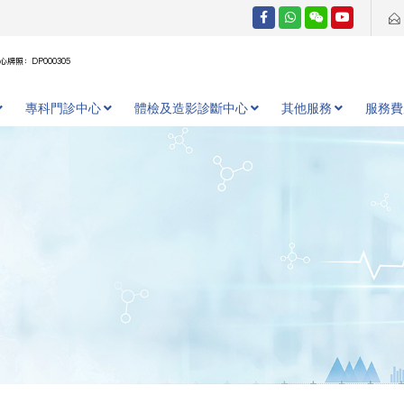
牌照：DP000305
專科門診中心
體檢及造影診斷中心
其他服務
服務費