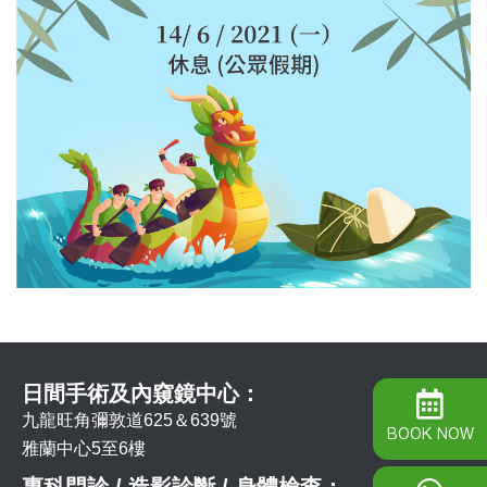
日間手術及內窺鏡中心：
九龍旺角彌敦道625＆639號
BOOK NOW
雅蘭中心5至6樓
專科門診 / 造影診斷 / 身體檢查：