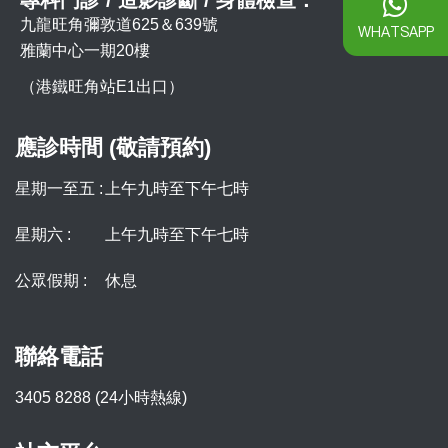
九龍旺角彌敦道625＆639號
WHATSAPP
雅蘭中心一期20樓
（港鐵旺角站E1出口）
應診時間 (敬請預約)
星期一至五 :
上午九時至下午七時
星期六 :
上午九時至下午七時
公眾假期 :
休息
聯絡電話
3405 8288 (24小時熱線)