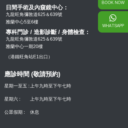
BOOK NOW
日間手術及內窺鏡中心：
九龍旺角彌敦道625＆639號
雅蘭中心5至6樓
WHATSAPP
專科門診 / 造影診斷 / 身體檢查：
九龍旺角彌敦道625＆639號
雅蘭中心一期20樓
（港鐵旺角站E1出口）
應診時間 (敬請預約)
星期一至五 :
上午九時至下午七時
星期六 :
上午九時至下午七時
公眾假期 :
休息