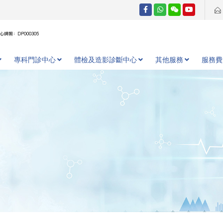
牌照：DP000305
專科門診中心
體檢及造影診斷中心
其他服務
服務費