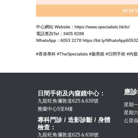
中心網站 Website：https://www.specialists.hk/tc/
電話查詢Tel：3405 8288
WhatsApp：6053 2278 https://bit.ly/WhatsApp6053
#香港專科 #TheSpecialists #腸胃鏡 #日間手術 #內
應診
日間手術及內窺鏡中心：
九龍旺角彌敦道625＆639號
星期一
雅蘭中心5至6樓
星期六 
專科門診 / 造影診斷 / 身體
公眾假
檢查：
九龍旺角彌敦道625＆639號