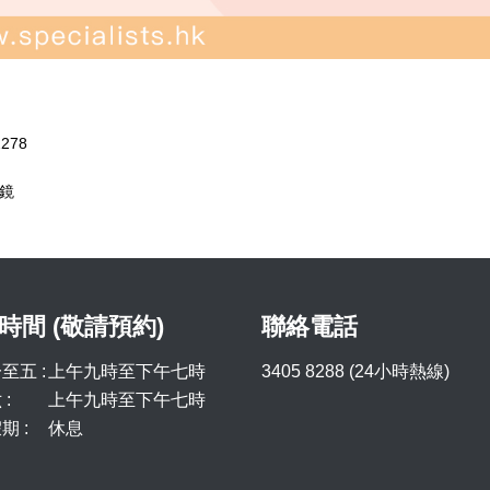
2278
窺鏡
時間 (敬請預約)
聯絡電話
至五 :
上午九時至下午七時
3405 8288 (24小時熱線)
:
上午九時至下午七時
期 :
休息