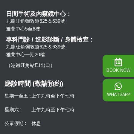
日間手術及內窺鏡中心：
九龍旺角彌敦道625＆639號
雅蘭中心5至6樓
專科門診 / 造影診斷 / 身體檢查：
九龍旺角彌敦道625＆639號
雅蘭中心一期20樓
（港鐵旺角站E1出口）
BOOK NOW
應診時間 (敬請預約)
WHATSAPP
星期一至五 :
上午九時至下午七時
星期六 :
上午九時至下午七時
公眾假期 :
休息