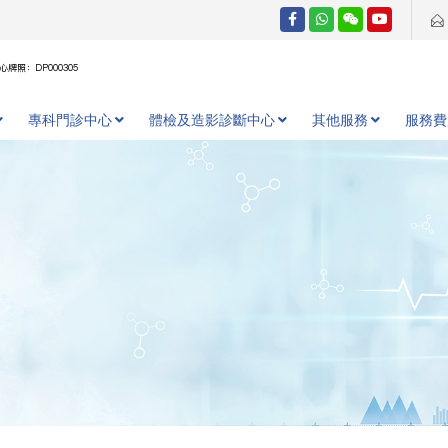
牌照：DP000305
專科門診中心
體檢及造影診斷中心
其他服務
服務費