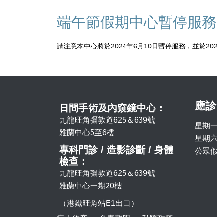
端午節假期中心暫停服務
請注意本中心將於2024年6月10日暫停服務，並於20
應診
日間手術及內窺鏡中心：
九龍旺角彌敦道625＆639號
星期一
雅蘭中心5至6樓
星期六 
專科門診 / 造影診斷 / 身體
公眾假
檢查：
九龍旺角彌敦道625＆639號
雅蘭中心一期20樓
（港鐵旺角站E1出口）