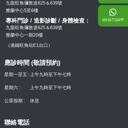
九龍旺角彌敦道625＆639號
雅蘭中心5至6樓
WHATSAPP
專科門診 / 造影診斷 / 身體檢查：
九龍旺角彌敦道625＆639號
雅蘭中心一期20樓
（港鐵旺角站E1出口）
應診時間 (敬請預約)
星期一至五 :
上午九時至下午七時
星期六 :
上午九時至下午七時
公眾假期 :
休息
聯絡電話