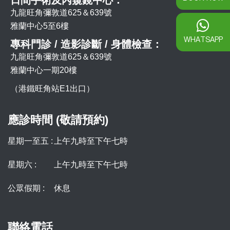
九龍旺角彌敦道625＆639號
雅蘭中心5至6樓
WHATSAPP
專科門診 / 造影診斷 / 身體檢查：
九龍旺角彌敦道625＆639號
雅蘭中心一期20樓
（港鐵旺角站E1出口）
應診時間 (敬請預約)
星期一至五 :
上午九時至下午七時
星期六 :
上午九時至下午七時
公眾假期 :
休息
聯絡電話