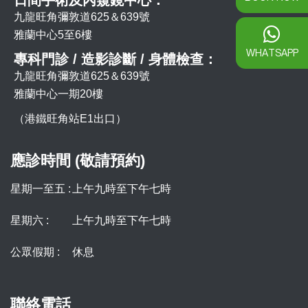
九龍旺角彌敦道625＆639號
雅蘭中心5至6樓
WHATSAPP
專科門診 / 造影診斷 / 身體檢查：
九龍旺角彌敦道625＆639號
雅蘭中心一期20樓
（港鐵旺角站E1出口）
應診時間 (敬請預約)
星期一至五 :
上午九時至下午七時
星期六 :
上午九時至下午七時
公眾假期 :
休息
聯絡電話