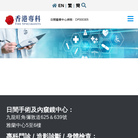
EN
|
繁
|
簡
日間醫療中心牌照：DP000305
日間手術及內窺鏡中心：
九龍旺角彌敦道625＆639號
雅蘭中心5至6樓
專科門診 / 造影診斷 / 身體檢查：