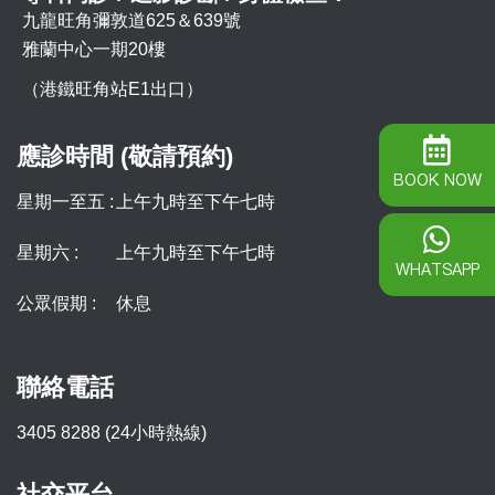
九龍旺角彌敦道625＆639號
雅蘭中心一期20樓
（港鐵旺角站E1出口）
應診時間 (敬請預約)
BOOK NOW
星期一至五 :
上午九時至下午七時
星期六 :
上午九時至下午七時
WHATSAPP
公眾假期 :
休息
聯絡電話
3405 8288 (24小時熱線)
社交平台