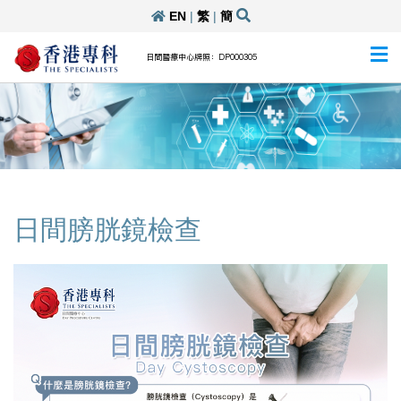
EN
|
繁
|
簡
日間醫療中心牌照：DP000305
日間膀胱鏡檢查