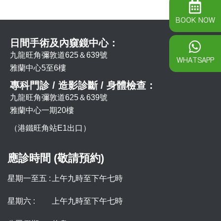
BOOK NOW
日間手術及內窺鏡中心：
九龍旺角彌敦道625＆639號
WHATSAPP
雅蘭中心5至6樓
專科門診 / 造影診斷 / 身體檢查：
九龍旺角彌敦道625＆639號
雅蘭中心一期20樓
（港鐵旺角站E1出口）
應診時間 (敬請預約)
星期一至五 :
上午九時至下午七時
星期六 :
上午九時至下午七時