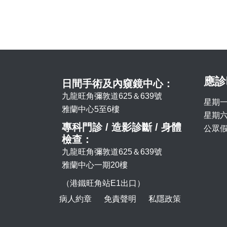
應診
日間手術及內窺鏡中心：
九龍旺角彌敦道625＆639號
星期一
雅蘭中心5至6樓
星期六 
專科門診 / 造影診斷 / 身體
公眾假
檢查：
九龍旺角彌敦道625＆639號
雅蘭中心一期20樓
（港鐵旺角站E1出口）
病人約章
免責聲明
私隱政策