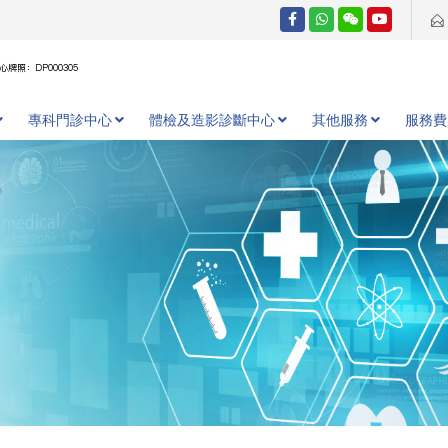
牌照：DP000305
專科門診中心
體檢及造影診斷中心
其他服務
服務費