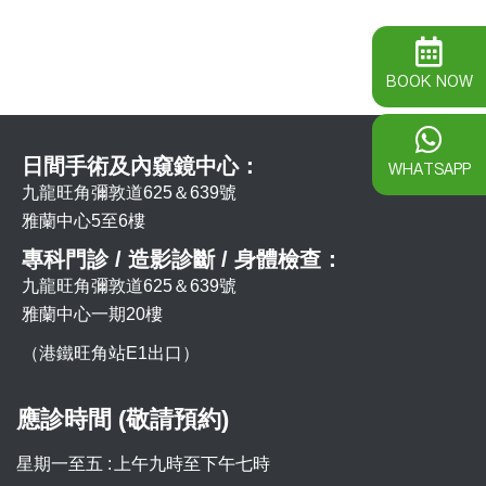
BOOK NOW
日間手術及內窺鏡中心：
WHATSAPP
九龍旺角彌敦道625＆639號
雅蘭中心5至6樓
專科門診 / 造影診斷 / 身體檢查：
九龍旺角彌敦道625＆639號
雅蘭中心一期20樓
（港鐵旺角站E1出口）
應診時間 (敬請預約)
星期一至五 :
上午九時至下午七時