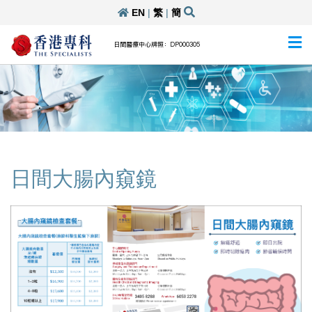
EN
|
繁
|
簡
日間醫療中心牌照：DP000305
日間大腸內窺鏡