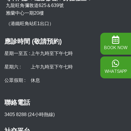
九龍旺角彌敦道625＆639號
雅蘭中心一期20樓
（港鐵旺角站E1出口）
應診時間 (敬請預約)
BOOK NOW
星期一至五 :
上午九時至下午七時
星期六 :
上午九時至下午七時
WHATSAPP
公眾假期 :
休息
聯絡電話
3405 8288 (24小時熱線)
社交平台