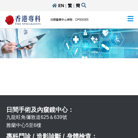
EN
|
繁
|
簡
日間醫療中心牌照：DP000305
日間手術及內窺鏡中心：
九龍旺角彌敦道625＆639號
雅蘭中心5至6樓
專科門診 / 造影診斷 / 身體檢查：