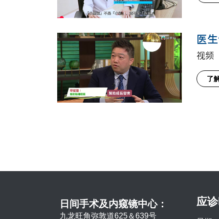
医生
视频
了
应诊
日间手术及内窥镜中心：
九龙旺角弥敦道625＆639号