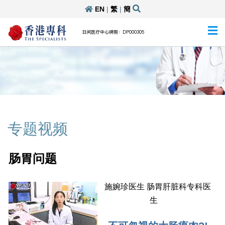
EN
|
繁
|
簡
日间医疗中心牌照：DP000305
专题视频
肠胃问题
施婉珍医生 肠胃肝脏科专科医
生