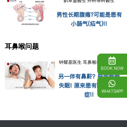
劉卓靈醫生 外科專科醫生
男性长期腹痛
?
可能是患有
小肠气
(
疝气
)!!
耳鼻喉问题
钟耀基医生 耳鼻喉科专科医生
BOOK NOW
另一伴有鼻鼾
?
导致晚晚
失眠
!
原来患有睡眠窒息
WHATSAPP
症
!!