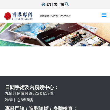
EN
|
繁
|
簡
日間醫療中心牌照：DP000305
日間手術及內窺鏡中心：
九龍旺角彌敦道625＆639號
雅蘭中心5至6樓
專科門診 / 造影診斷 / 身體檢查：