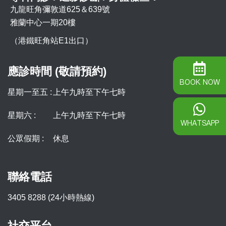
九龍旺角彌敦道625＆639號
雅蘭中心一期20樓
（港鐵旺角站E1出口）
應診時間 (敬請預約)
BOOK NOW
星期一至五 :
上午九時至下午七時
星期六 :
上午九時至下午七時
WHATSAPP
公眾假期 :
休息
聯絡電話
3405 8288 (24小時熱線)
社交平台