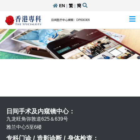
EN
|
繁
|
簡
日间医疗中心牌照：DP000305
日间手术及内窥镜中心：
九龙旺角弥敦道625＆639号
雅兰中心5至6楼
专科门诊 / 造影诊断 / 身体检查：