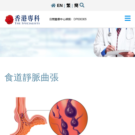
EN
|
繁
|
簡
日間醫療中心牌照：DP000305
食道靜脈曲張