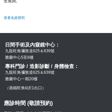
生查詢。
查看免責聲明
日間手術及內窺鏡中心：
九龍旺角彌敦道625＆639號
雅蘭中心5至6樓
專科門診 / 造影診斷 / 身體檢查：
九龍旺角彌敦道625＆639號
雅蘭中心一期20樓
（港鐵旺角站E1出口）
應診時間 (敬請預約)