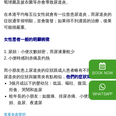
萄球菌及披衣菌等亦會導致尿道炎。
在本港平均每五位女性就會有一位曾患尿道炎，而尿道炎的
症狀通常很明顯，並會復發；如果得不到適當的治療，後果
可能很嚴重。
女性患者一般的明顯病徵
1. 尿頻：小便次數頻密，而尿液量較少
2. 小便時感到赤痛及灼熱
而小朋友患上尿道炎的症狀跟成人患者略有不同，嬰兒患上
BOOK NOW
他們的症狀如下：
尿道炎的症狀與腸胃炎有點相似，
3個月或以下的嬰幼兒：低温、嘔吐、腹瀉、持續黃疸、
拒食、哭鬧和血尿
WHATSAPP
較年長的小朋友：如腹痛、排尿赤痛、小便濃濁、尿
頻、血尿、夜遺尿
查看免責聲明