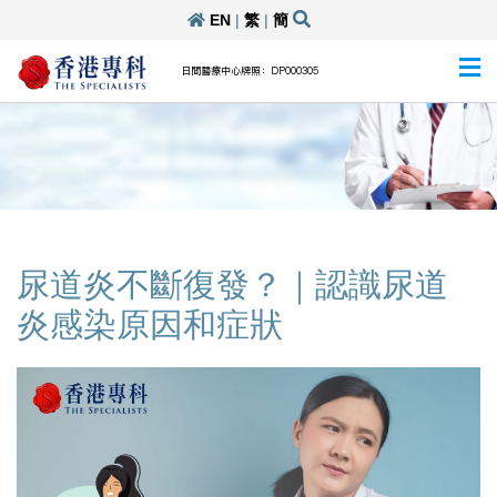
EN
|
繁
|
簡
日間醫療中心牌照：DP000305
尿道炎不斷復發？｜認識尿道
炎感染原因和症狀