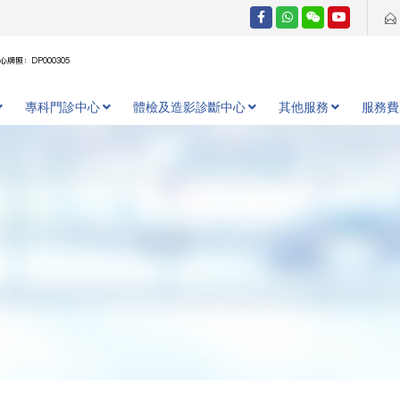
牌照：DP000305
專科門診中心
體檢及造影診斷中心
其他服務
服務費