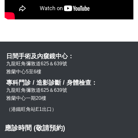
日間手術及內窺鏡中心：
九龍旺角彌敦道625＆639號
雅蘭中心5至6樓
專科門診 / 造影診斷 / 身體檢查：
九龍旺角彌敦道625＆639號
雅蘭中心一期20樓
（港鐵旺角站E1出口）
應診時間 (敬請預約)