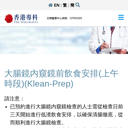
EN
|
繁
|
簡
日間醫療中心牌照：DP000305
大腸鏡内窺鏡前飲食安排(上午
時段)(Klean-Prep)
請注意：
已預約進行大腸鏡内窺鏡檢查的人士需從檢查日前
三天開始進行低渣飲食安排，以確保清腸徹底，從
而順利進行大腸鏡檢查。