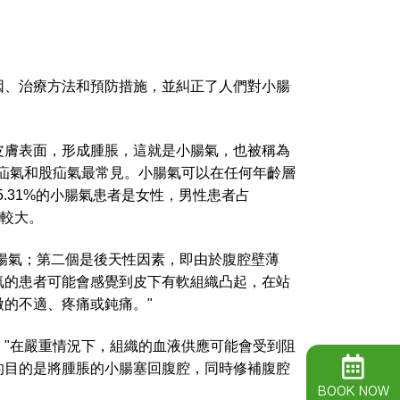
因、治療方法和預防措施，並糾正了人們對小腸
皮膚表面，形成腫脹，這就是小腸氣，也被稱為
疝氣和股疝氣最常見。小腸氣可以在任何年齡層
.31%的小腸氣患者是女性，男性患者占
會較大。
小腸氣；第二個是後天性因素，即由於腹腔壁薄
氣的患者可能會感覺到皮下有軟組織凸起，在站
的不適、疼痛或鈍痛。"
"在嚴重情況下，組織的血液供應可能會受到阻
的目的是將腫脹的小腸塞回腹腔，同時修補腹腔
BOOK NOW