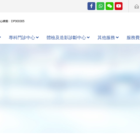
牌照：DP000305
專科門診中心
體檢及造影診斷中心
其他服務
服務費