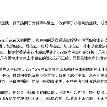
等症狀。我們訪問了外科專科醫生，他解釋了小腸氣的症狀、成
為先天或後天的問題，腹腔內的器官通過腹腔壁的薄弱點突出到
位置，如臍疝氣、股疝氣、腹股溝疝氣、切口疝氣，其中以腹股溝
倍。根據對香港進行小腸氣手術的622個病例進行的分析，只有5
以，關於只有男性才會患上小腸氣的說法並不正確，只是男性患病的機
是先天性因素，2%至5%的兒童可能因為鞘狀突未關閉而患上
、便秘、排尿困難以及長期提重物，就會形成小腸氣。患有小腸
用力）時會更明顯，而躺下時則會消失。有些患者可能會感到輕微
重問題。但如果小腸被卡在開口處，可能會引起疼痛。醫生指出：
種情況需要立即進行手術。小腸氣通常可以通過手術治療，手術