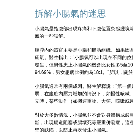
拆解小腸氣的迷思
小腸氣是指腹部出現疼痛和下腹位置突起腫塊
氣的一些誤解。
腹腔內的器官主要是小腸和脂肪組織。如果因
疝氣。醫生指出："小腸氣可以出現在不同的
發生，但男性患上小腸氣的機會比女性多5至10
94.69%，男女患病比例約為18:1。"所
小腸氣通常有兩個成因。醫生解釋說："第一個
弱，在腹腔內壓力增加的情況下，如慢性咳嗽
立時，某些動作（如搬運重物、大笑、咳嗽或
對於大多數情況，小腸氣並不會對身體構成嚴
斷，出現腸道阻塞或腸壞死等嚴重併發症，這
壁的缺陷，以防止再次發生小腸氣。"