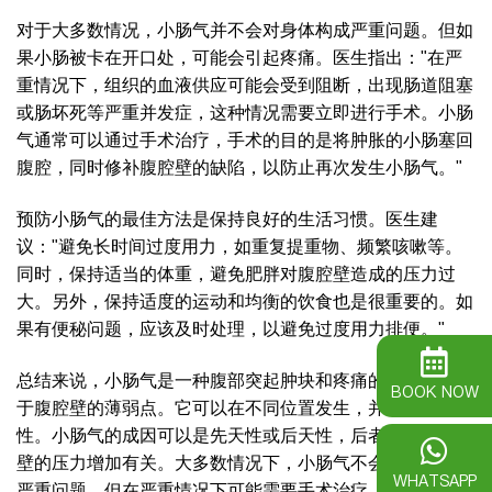
对于大多数情况，小肠气并不会对身体构成严重问题。但如
果小肠被卡在开口处，可能会引起疼痛。医生指出："在严
重情况下，组织的血液供应可能会受到阻断，出现肠道阻塞
或肠坏死等严重并发症，这种情况需要立即进行手术。小肠
气通常可以通过手术治疗，手术的目的是将肿胀的小肠塞回
腹腔，同时修补腹腔壁的缺陷，以防止再次发生小肠气。"
预防小肠气的最佳方法是保持良好的生活习惯。医生建
议："避免长时间过度用力，如重复提重物、频繁咳嗽等。
同时，保持适当的体重，避免肥胖对腹腔壁造成的压力过
大。另外，保持适度的运动和均衡的饮食也是很重要的。如
果有便秘问题，应该及时处理，以避免过度用力排便。"
总结来说，小肠气是一种腹部突起肿块和疼痛的情况，常见
BOOK NOW
于腹腔壁的薄弱点。它可以在不同位置发生，并不仅限于男
性。小肠气的成因可以是先天性或后天性，后者通常与腹腔
壁的压力增加有关。大多数情况下，小肠气不会对身体造成
WHATSAPP
严重问题，但在严重情况下可能需要手术治疗。预防小肠气