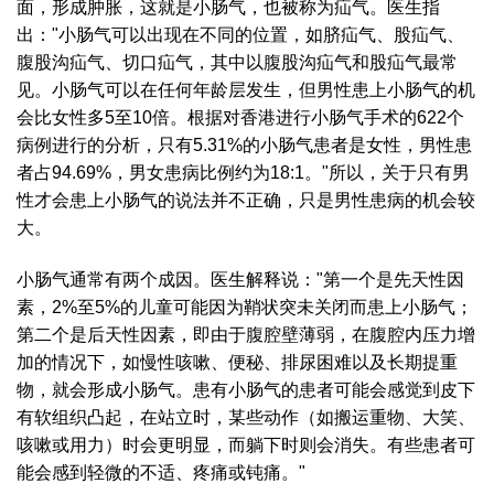
面，形成肿胀，这就是小肠气，也被称为疝气。医生指
出："小肠气可以出现在不同的位置，如脐疝气、股疝气、
腹股沟疝气、切口疝气，其中以腹股沟疝气和股疝气最常
见。小肠气可以在任何年龄层发生，但男性患上小肠气的机
会比女性多5至10倍。根据对香港进行小肠气手术的622个
病例进行的分析，只有5.31%的小肠气患者是女性，男性患
者占94.69%，男女患病比例约为18:1。"所以，关于只有男
性才会患上小肠气的说法并不正确，只是男性患病的机会较
大。
小肠气通常有两个成因。医生解释说："第一个是先天性因
素，2%至5%的儿童可能因为鞘状突未关闭而患上小肠气；
第二个是后天性因素，即由于腹腔壁薄弱，在腹腔内压力增
加的情况下，如慢性咳嗽、便秘、排尿困难以及长期提重
物，就会形成小肠气。患有小肠气的患者可能会感觉到皮下
有软组织凸起，在站立时，某些动作（如搬运重物、大笑、
咳嗽或用力）时会更明显，而躺下时则会消失。有些患者可
能会感到轻微的不适、疼痛或钝痛。"