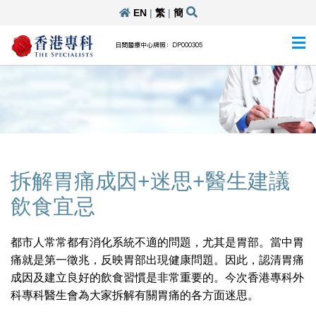
EN
|
繁
|
簡
日間醫療中心牌照：DP000305
拆解胃痛成因+迷思+醫生建議
飲食宜忌
都市人常常都有消化系統不適的問題，尤其是胃部。當中胃
痛就是第一徵兆，反映胃部出現健康問題。因此，認清胃痛
成因及建立良好的飲食習慣是非常重要的。今次香港專科外
科專科醫生會為大家拆解有關胃痛的各方面迷思。