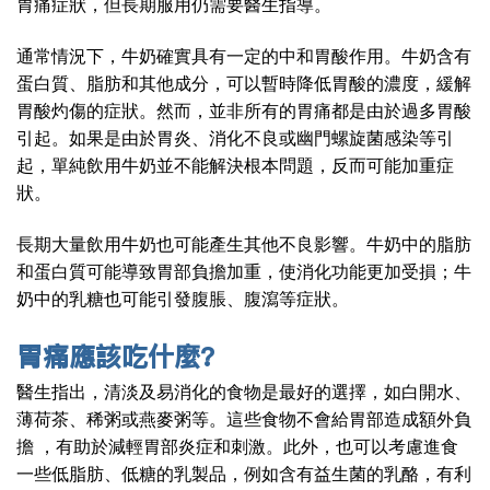
胃痛症狀，但長期服用仍需要醫生指導。
通常情況下，牛奶確實具有一定的中和胃酸作用。牛奶含有
蛋白質、脂肪和其他成分，可以暫時降低胃酸的濃度，緩解
胃酸灼傷的症狀。然而，並非所有的胃痛都是由於過多胃酸
引起。如果是由於胃炎、消化不良或幽門螺旋菌感染等引
起，單純飲用牛奶並不能解決根本問題，反而可能加重症
狀。
長期大量飲用牛奶也可能產生其他不良影響。牛奶中的脂肪
和蛋白質可能導致胃部負擔加重，使消化功能更加受損；牛
奶中的乳糖也可能引發腹脹、腹瀉等症狀。
胃痛應該吃什麼?
醫生指出，清淡及易消化的食物是最好的選擇，如白開水、
薄荷茶、稀粥或燕麥粥等。這些食物不會給胃部造成額外負
擔 ，有助於減輕胃部炎症和刺激。此外，也可以考慮進食
一些低脂肪、低糖的乳製品，例如含有益生菌的乳酪，有利