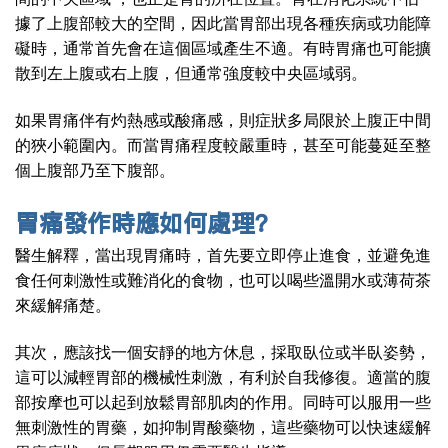
據了上腹部較大的空間，因此當胃部出現各種疾病或功能障
礙時，通常首先會在這個區域產生不適。有時胃痛也可能擴
散到左上腹或右上腹，但通常強度較中央區域弱。
如果胃痛伴有灼熱感或酸痛感，則症狀多局限於上腹正中間
的狹小範圍內。而當胃痛程度較嚴重時，甚至可能蔓延至整
個上腹部乃至下腹部。
胃痛發作
時應如何處理？
醫生解釋，當出現胃痛時，首先要立即停止進食，並避免進
食任何刺激性或難消化的食物，也可以喝些溫開水或薄荷茶
來緩解痛楚。
其次，應該找一個安靜的地方休息，採取臥位或半臥姿勢，
這可以減輕胃部的機械性刺激，有利於自我修復。適當的腹
部按摩也可以起到放鬆胃部肌肉的作用。同時可以服用一些
無刺激性的胃藥，如抑制胃酸藥物，這些藥物可以快速緩解