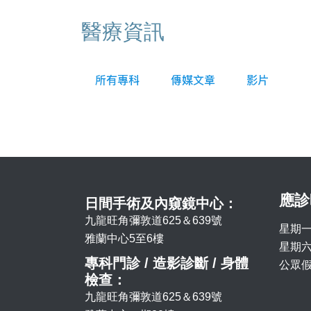
醫療資訊
所有專科
傳媒文章
影片
應診
日間手術及內窺鏡中心：
九龍旺角彌敦道625＆639號
星期一
雅蘭中心5至6樓
星期六 
專科門診 / 造影診斷 / 身體
公眾假
檢查：
九龍旺角彌敦道625＆639號