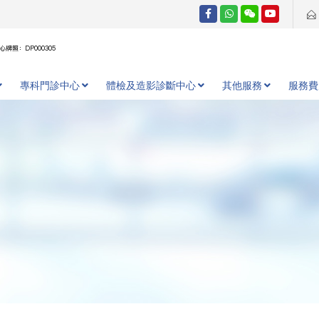
牌照：DP000305
專科門診中心
體檢及造影診斷中心
其他服務
服務費