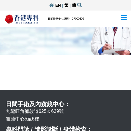
EN
|
繁
|
簡
日間醫療中心牌照：DP000305
日間手術及內窺鏡中心：
九龍旺角彌敦道625＆639號
雅蘭中心5至6樓
專科門診 / 造影診斷 / 身體檢查：