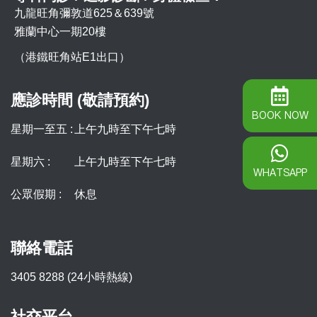
九龍旺角彌敦道625＆639號
雅蘭中心一期20樓
（港鐵旺角站E1出口）
應診時間 (敬請預約)
BOOK NOW
星期一至五 :
上午九時至下午七時
星期六 :
上午九時至下午七時
WHATSAPP
公眾假期 :
休息
聯絡電話
3405 8288 (24小時熱線)
社交平台