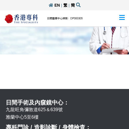
EN
|
繁
|
簡
日間醫療中心牌照：DP000305
日間手術及內窺鏡中心：
九龍旺角彌敦道625＆639號
雅蘭中心5至6樓
專科門診 / 造影診斷 / 身體檢查：