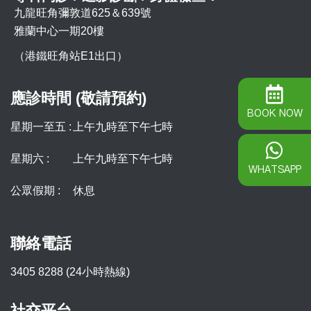
九龍旺角彌敦道625＆639號
雅蘭中心一期20樓
（港鐵旺角站E1出口）
應診時間 (敬請預約)
BOOK NOW
星期一至五 :
上午九時至下午七時
星期六 :
上午九時至下午七時
WHATSAPP
公眾假期 :
休息
聯絡電話
3405 8288 (24小時熱線)
社交平台