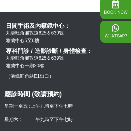
BOOK NOW
日間手術及內窺鏡中心：
九龍旺角彌敦道625＆639號
WHATSAPP
雅蘭中心5至6樓
專科門診 / 造影診斷 / 身體檢查：
九龍旺角彌敦道625＆639號
雅蘭中心一期20樓
（港鐵旺角站E1出口）
應診時間 (敬請預約)
星期一至五 :
上午九時至下午七時
星期六 :
上午九時至下午七時